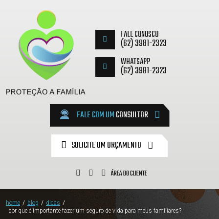
FALE CONOSCO
(62) 3981-2323
WHATSAPP
(62) 3981-2323
FALE COM UM
CONSULTOR
SOLICITE UM ORÇAMENTO
ÁREA DO CLIENTE
home
/
blog
/
dicas
/
por que é importante fazer um seguro de vida para meus familiares?