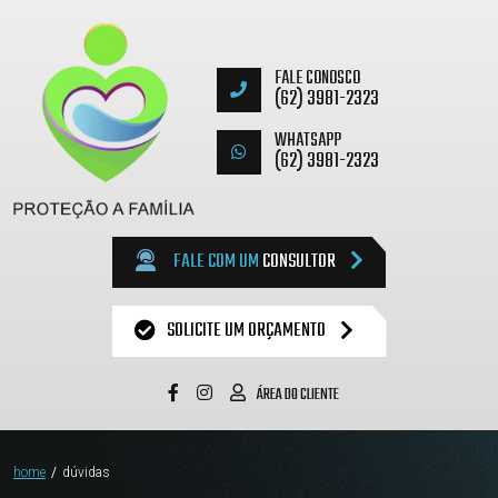
FALE CONOSCO
(62) 3981-2323
WHATSAPP
(62) 3981-2323
FALE COM UM
CONSULTOR
SOLICITE UM ORÇAMENTO
ÁREA DO CLIENTE
home
/
dúvidas